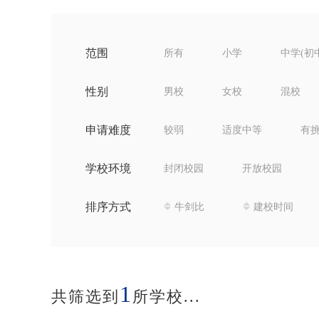
范围
所有
小学
中学(初
性别
男校
女校
混校
申请难度
较弱
适度中等
有
学校环境
封闭校园
开放校园
排序方式
牛剑比
建校时间
1
共筛选到
所学校...