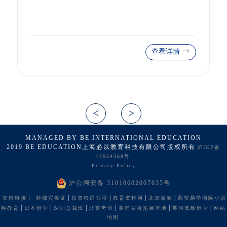
查看详情
MANAGED BY BE INTERNATIONAL EDUCATION
2019 BE EDUCATION上海必以教育科技有限公司版权所有
沪ICP备
17054368号
Privacy Policy
沪公网安备 31010602007035号
|
|
|
|
友情链接：
菲律宾签证
投资移民公司
教育资料网
北京家教
西安易学国际小语
|
|
|
|
|
|
种教育
日本留学
深圳总裁班
北京考研
黄埔军校拓展基地
英国低龄留学
网站
地图