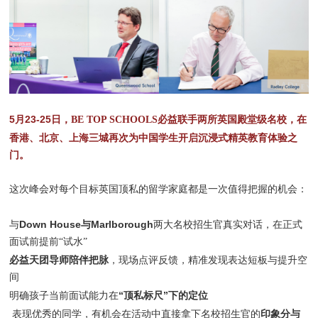
5月23-25日
，BE TOP SCHOOLS必益联手两所英国殿堂级名校，在
香港、北京、上海
三城再次为中国学生开启沉浸式精英教育体验之
门。
这次峰会对每个目标英国顶私的留学家庭都是一次值得把握的机会：
Down House与Marlborough
与
两大名校招生官真实对话，在正式
面试前提前“试水”
必益天团导师陪伴把脉
，现场点评反馈，精准发现表达短板与提升空
间
“顶私标尺”下的定位
明确孩子当前面试能力在
印象分与
表现优秀的同学，有机会在活动中直接拿下名校招生官的