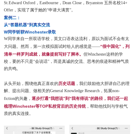
St.Edward Oxford，Eastbourne，Dean Close，Bryanston 五所名校14+
Offer，实现了属于她的“申请大满贯”。
案例二：
从“答题机器”到真实交流
W同学斩获Winchester录取
W同学来自一所双语学校，英文口语表达流利，原以为面试不会有太
“很中国化”，列
大问题。然而，第一次模拟面试时给人的感觉是——
清单一样罗列成就，就像提前写好了脚本。
但
Winchester这样的学
校，要的不只是“会说话”，而是真诚的交流、思考的痕迹和精神气质
的共鸣。
历史话题
从头开始，围绕他真正喜欢的
，我们鼓励他大胆讲自己的理
解、提出问题、做相关的General Knowledge Research，拓展non-
逐步打通“我想说”到“我有得说”的路径
fiction的兴趣，
，我们还一起
Winchester等TOP私校背后的历史传统
梳理
，帮助他找到与学校气
质的真实连接。