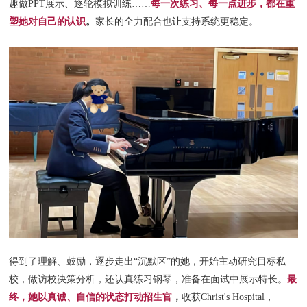
每一次练习、每一点进步，都在重
趣做PPT展示、逐轮模拟训练……
塑她对自己的认识
。
家长的全力配合也让支持系统更稳定。
得到了理解、鼓励，逐步走出“沉默区”的她，开始主动研究目标私
最
校，做访校决策分析，还认真练习钢琴，准备在面试中展示特长。
终，她以真诚、自信的状态打动招生官
，
收获Christ's Hospital，