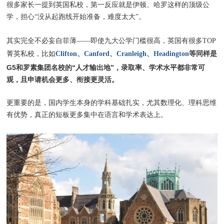
很多家长一提到英国私校，第一反应就是伊顿、哈罗这样的顶级公
学，担心“没从起跑线开始准备，难度太大”。
其实完全不必妄自菲薄——即使九大公学门槛很高，英国有很多TOP
等
同样是
菁英私校，比如
Clifton、Canford、Cranleigh、Headington
G5和罗素集团名校的“人才输出地”，录取率、学术水平都非常可
观，且申请机会更多、衔接更灵活。
更重要的是，国内学生本身的学科基础扎实，尤其数理化、理科思维
有优势，真正的短板更多集中在语言和学术表达上。