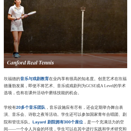
音乐与戏剧教育
坎福德的
在业内享有很高的知名度。创意艺术在坎福
德蓬勃发展，即使不将艺术、音乐或戏剧列为GCSE或A Level的学术
选项，也有在课外活动中磨练技能的机会。
20多个音乐团队
学校有
，音乐设施应有尽有，还会定期举办舞台表
演、音乐会、诗歌之夜等活动。学生还可以参加国家青年合唱团、剧
Layard 剧院拥有300个座位
院和管弦乐队。
，是一个充满活力的空
间——一个令人兴奋的环境，学生可以在其中进行实践和学术研究和