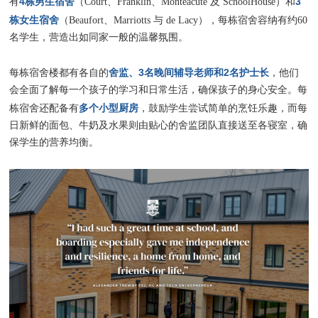
4栋男生宿舍
3
有
（Court、Franklin、Monteacute 及 SchoolHouse）和
栋女生宿舍
（Beaufort、Marriotts 与 de Lacy），每栋宿舍容纳有约60
名学生，营造出如同家一般的温馨氛围。
舍监、3名晚间辅导老师和2名护士长
每栋宿舍楼都有各自的
，他们
会全面了解每一个孩子的学习和日常生活，确保孩子的身心安全。每
多个小型厨房
栋宿舍还配备有
，鼓励学生尝试简单的烹饪乐趣，而每
日新鲜的面包、牛奶及水果则由贴心的舍监团队直接送至各寝室，确
保学生的营养均衡。