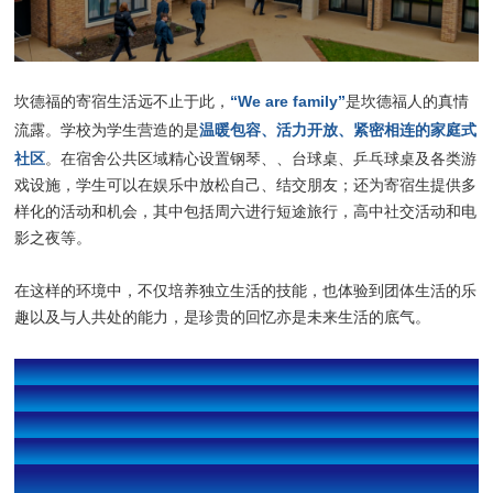
“We are family”
坎德福的寄宿生活远不止于此，
是坎德福人的真情
温暖包容、活力开放、紧密相连的家庭式
流露。学校为学生营造的是
社区
。在宿舍公共区域精心设置钢琴、、台球桌、乒乓球桌及各类游
戏设施，学生可以在娱乐中放松自己、结交朋友；还为寄宿生提供多
样化的活动和机会，其中包括周六进行短途旅行，高中社交活动和电
影之夜等。
在这样的环境中，不仅培养独立生活的技能，也体验到团体生活的乐
趣以及与人共处的能力，是珍贵的回忆亦是未来生活的底气。
作为西南地区的“王者”，
Canford School绝对值得关注。
想要更深入了解这所荣誉满满的英国私校吗？
9月
BE TOP SCHOOLS英国菁英私校秋季招生峰会
将为大家带来与