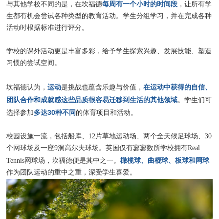
每周有一个小时的时间段
与其他学校不同的是，在坎福德
，让所有学
生都有机会尝试各种类型的教育活动。学生分组学习，并在完成各种
活动时根据标准进行评分。
学校的课外活动更是丰富多彩，给予学生探索兴趣、发展技能、塑造
习惯的尝试空间。
运动
在运动中获得的自信、
坎福德认为，
是挑战也蕴含乐趣与价值，
团队合作和成就感这些品质很容易迁移到生活的其他领域
。学生们可
多达30种不同
选择参加
的体育项目和活动。
校园设施一流，包括船库、12片草地运动场、两个全天候足球场、30
个网球场及一座9洞高尔夫球场。英国仅有寥寥数所学校拥有Real
橄榄球、曲棍球、板球和网球
Tennis网球场，坎福德便是其中之一。
作为团队运动的重中之重，深受学生喜爱。