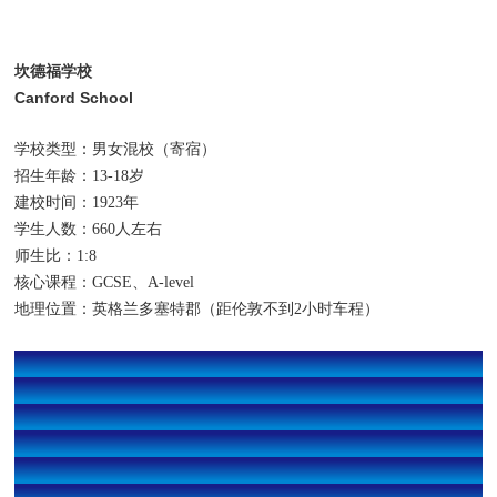
坎德福学校
Canford School
学校类型：男女混校（寄宿）
招生年龄：13-18岁
建校时间：1923年
学生人数：660人左右
师生比：1:8
核心课程：GCSE、A-level
地理位置：英格兰多塞特郡（距伦敦不到2小时车程）
2025年9月，
BE TOP SCHOOLS
英国私校秋季招生峰会
即将启幕！
Canford School招生官亲临现场
有机会获得pre- offer！