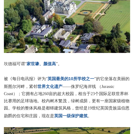
家世壕、颜值高
坎德福可谓“
”。
英国最美的10所学校之一
被《每日电讯报》评为“
”的它坐落在美丽的
世界文化遗产
斯图尔河畔，紧邻
——侏罗纪海岸线 （Jurassic
Coast）；它拥有占地260亩的超大校园，相当于23个国际足联世界杯
比赛用的足球场地。校内树木繁茂，绿树成荫，更有一座国家级植物
园。学校的整体风格是都铎建筑风格，曾经是19世纪英国贵族温伯恩
英国一级保护建筑
勋爵的住宅和庄园，现在是
。